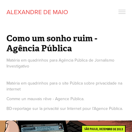
ALEXANDRE DE MAIO
Como um sonho ruim - 
Agência Pública
Matéria em quadrinhos para Agência Pública de Jornalismo
Investigativo
Matéria em quadrinhos para o site Pública sobre privacidade na
internet
Comme un mauvais rêve - Agence Pública.
BD-reportage sur la privacité sur Internet pour l’Agence Pública.