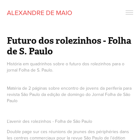
ALEXANDRE DE MAIO
Futuro dos rolezinhos - Folha 
de S. Paulo
História em quadrinhos sobre o futuro dos rolezinhos para o
jornal Folha de S. Paulo.
Matéria de 2 páginas sobre encontro de jovens da perifería para
revista São Paulo da edição de domingo do Jornal Folha de São
Paulo
L’avenir des rolezinhos - Folha de São Paulo
Double page sur ces réunions de jeunes des périphéries dans
les centres commerciaux pour la revue São Paulo de l’édition